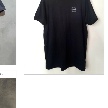
Vegvisir na versão preta
2
x de
R$42,50
sem juros
85,00