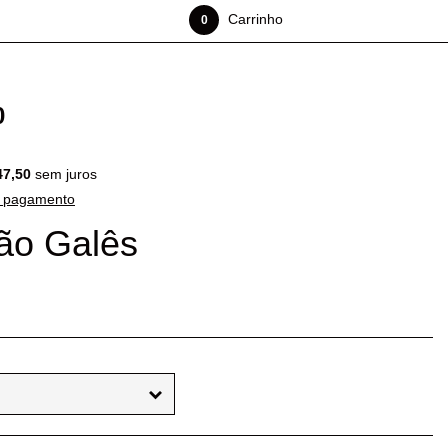
Carrinho
0
0
47,50
sem juros
e pagamento
ão Galês
 ESTOQUE