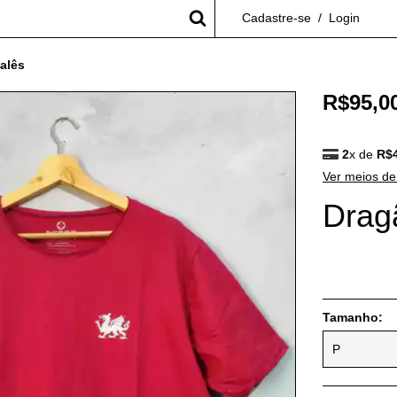
Cadastre-se
/
Login
alês
R$95,0
2
x de
R$
Ver meios d
Drag
FORA DE
Tamanho: